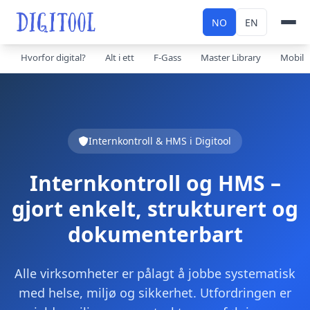
NO
EN
Hvorfor digital?
Alt i ett
F-Gass
Master Library
Mobil
Internkontroll & HMS i Digitool
Internkontroll og HMS –
gjort enkelt, strukturert og
dokumenterbart
Alle virksomheter er pålagt å jobbe systematisk
med helse, miljø og sikkerhet. Utfordringen er