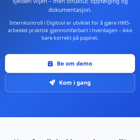
sjelden viljen – men struktur, oppfølging og
dokumentasjon.
Internkontroll i Digitool er utviklet for å gjøre HMS-
arbeidet praktisk gjennomførbart i hverdagen – ikke
bare korrekt på papiret.
Be om demo
Kom i gang